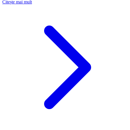
about Arhitectura unui Sistem Enterprise de Rent-a-C
Citește mai mult