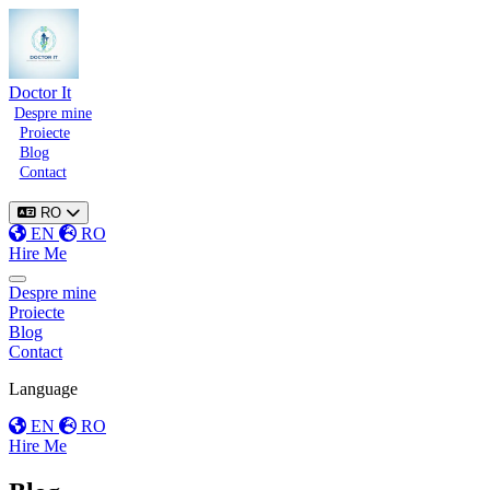
Doctor It
Despre mine
Proiecte
Blog
Contact
RO
EN
RO
Hire Me
Toggle menu
Despre mine
Proiecte
Blog
Contact
Language
EN
RO
Hire Me