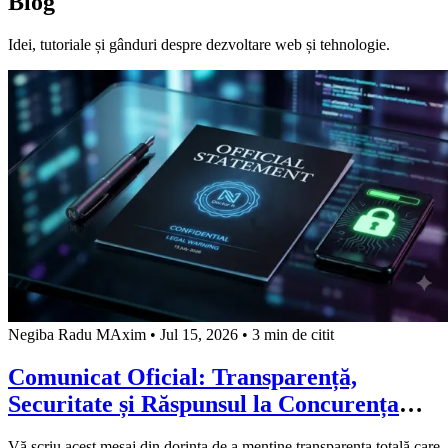
Blog
Idei, tutoriale și gânduri despre dezvoltare web și tehnologie.
Negiba Radu MAxim
•
Jul 15, 2026
•
3 min de citit
Comunicat Oficial: Transparență,
Securitate și Răspunsul la Concurența
Neloială
Vă scriu acest mesaj din dorința de a menține transparența totală care