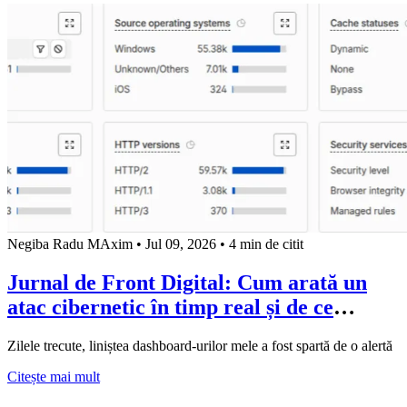
Negiba Radu MAxim
•
Jul 09, 2026
•
4 min de citit
Jurnal de Front Digital: Cum arată un
atac cibernetic în timp real și de ce
„hackerii” de duminică ne amintesc cât
Zilele trecute, liniștea dashboard-urilor mele a fost spartă de o alertă
de scumpă e ignoranța
about Jurnal de Front Digital: Cum arată un atac ciber
Citește mai mult