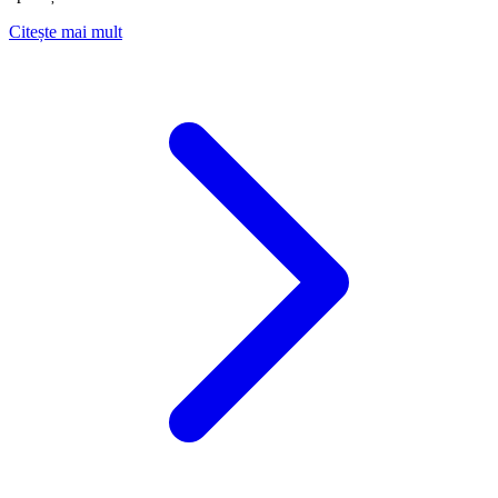
about Ghidul Complet al Antreprenorului: Ce trebuie s
Citește mai mult