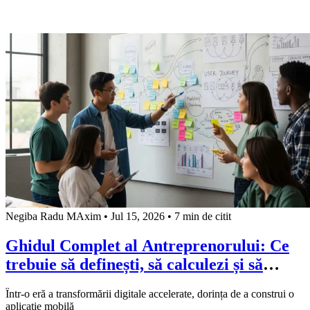
Negiba Radu MAxim
•
Jul 15, 2026
•
7 min de citit
Ghidul Complet al Antreprenorului: Ce
trebuie să definești, să calculezi și să
pregătești ÎNAINTE de a angaja o echipă
Într-o eră a transformării digitale accelerate, dorința de a construi o
de dezvoltare software
aplicație mobilă