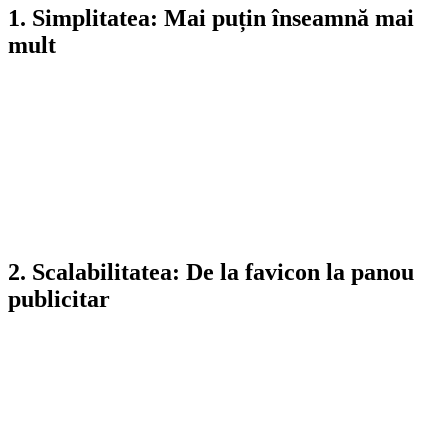
1. Simplitatea: Mai puțin înseamnă mai
mult
Cel mai important principiu în designul de logo este simplitatea. Un
logo simplu este ușor de recunoscut, memorabil și eficient în
transmiterea mesajului dorit.
De ce contează:
Gândește-te la brandurile de top (Apple,
Nike, Google). Niciunul nu folosește texturi de lemn, umbre
complicate sau zeci de culori.
Regula de aur:
Dacă logo-ul tău nu poate fi desenat din
memorie în 5 secunde, probabil este prea complex.
2. Scalabilitatea: De la favicon la panou
publicitar
Un logo profesional trebuie să fie inteligibil la orice dimensiune.
Problema designurilor complexe:
Dacă ai un logo plin de
particule aurii sau nervuri fine, acestea vor arăta ca niște pete
de murdărie când logo-ul este micșorat pe un ecran de telefon
sau tipărit pe o carte de vizită.
Soluția:
Designul trebuie să aibă proporții clare și elemente