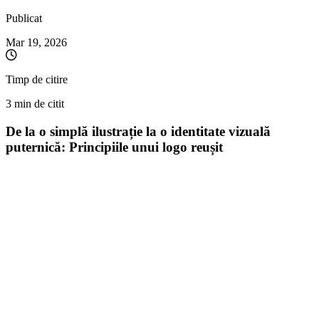
Publicat
Mar 19, 2026
Timp de citire
3 min de citit
De la o simplă ilustrație la o identitate vizuală
puternică: Principiile unui logo reușit
Mulți antreprenori și creatori de conținut la început de drum fac o
greșeală comună: confundă o ilustrație frumoasă sau o poză de profil
complexă cu un logo profesional. Deși o imagine cu multe detalii,
umbre 3D și texturi realiste poate arăta excelent pe Instagram, din
punct de vedere tehnic, aceasta eșuează adesea când vine vorba de
branding pe termen lung.
Pentru a construi un brand recunoscut, ai nevoie de un design care
să respecte regulile de bază ale graficii. Iată care sunt principiile
fundamentale ale unui logo reușit și de ce ar trebui să renunți la
detaliile inutile.