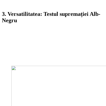
groase, bine definite.
3. Versatilitatea: Testul supremației Alb-
Negru
Acesta este testul tehnic suprem pe care multe concepte de tip
do-it-
yourself
îl pică. Un logo adevărat trebuie să funcționeze impecabil
într-o singură culoare solidă (fără nuanțe de gri).
Formatul Vectorial:
Logourile profesionale nu sunt făcute
din pixeli (format raster, precum JPEG sau PNG), ci din
ecuații matematice (format vectorial, precum SVG sau
EPS/AI).