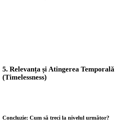
Un design atractiv nu are nicio valoare dacă numele brandului nu
poate fi citit cu ușurință.
Evită:
Textele întunecate pe fundaluri întunecate sau fonturile
caligrafice extrem de întortocheate suprapuse peste texturi
zgomotoase. Umbrele de tip
drop shadow
sunt, de asemenea,
o practică învechită care scade lizibilitatea.
Recomandare:
Folosește culori contrastante și alege fonturi
clare. Tipografia trebuie să completeze pictograma, nu să se
lupte cu ea pentru atenție.
5. Relevanța și Atingerea Temporală
(Timelessness)
Un logo bun este relevant pentru industria ta, dar nu devine demodat
după un an. Evită să urmezi orbește trendurile de design ale
momentului (cum ar fi gradientul extrem sau efectele de sticlă/glossy
de la începutul anilor 2000), deoarece acestea îmbătrânesc rapid.
Concluzie: Cum să treci la nivelul următor?
Dacă logo-ul tău actual seamănă mai mult cu o ilustrație sau cu o