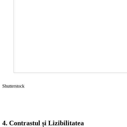
Shutterstock
Aplicații practice:
Dacă vrei să îți decupezi logo-ul pe un
autocolant, să îl brodezi pe o șapcă sau să îl gravezi cu laser
pe un obiect promoțional, vei avea nevoie de o versiune
vectorială, curată, a logo-ului tău.
4. Contrastul și Lizibilitatea