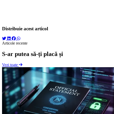
pictură, este timpul pentru un proces de simplificare. Distilează
esența brandului tău într-o formă geometrică sau o monogramă
curată. Păstrează ilustrațiile complexe pentru campanii de marketing
sau rețelele sociale, dar folosește un sistem de logouri vectorial, solid
și versatil pentru fundația afacerii tale.
Distribuie acest articol
Articole recente
S-ar putea să-ți placă și
Vezi toate