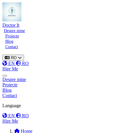
Doctor It
Despre mine
Proiecte
Blog
Contact
RO
EN
RO
Hire Me
Toggle menu
Despre mine
Proiecte
Blog
Contact
Language
EN
RO
Hire Me
Home