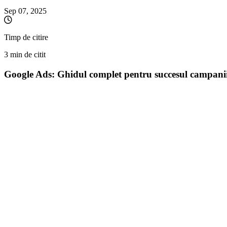
Sep 07, 2025
Timp de citire
3 min de citit
Google Ads: Ghidul complet pentru succesul campaniilo
Google Ads rămâne una dintre cele mai puternice platforme de publicitate
oferă. Cu peste 8.5 miliarde de căutări zilnice pe Google, această plat
Ce este Google Ads și cum funcționează
Google Ads este sistemul de publicitate pay-per-click (PPC) al Google, 
când cineva face clic pe anunțul tău. Algoritmul Google determină care a
Tipurile principale de campanii Google Ads
Campaniile de căutare sunt cele mai populare, afișând anunțuri text în r
rețeaua Google, fiind ideale pentru creșterea awareness-ului brandulu
să-și afișeze produsele direct în rezultatele de căutare.
Strategii pentru optimizarea campaniilor