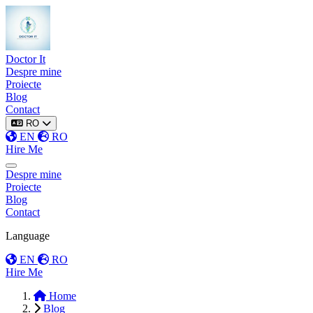
Doctor It
Despre mine
Proiecte
Blog
Contact
RO
EN
RO
Hire Me
Toggle menu
Despre mine
Proiecte
Blog
Contact
Language
EN
RO
Hire Me
Home
Blog