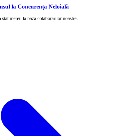
nsul la Concurența Neloială
 stat mereu la baza colaborărilor noastre.
Răspunsul la Concurența Neloială