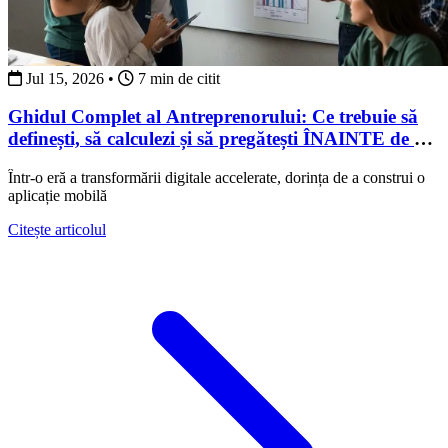
Jul 15, 2026
•
7 min de citit
Ghidul Complet al Antreprenorului: Ce trebuie să
definești, să calculezi și să pregătești ÎNAINTE de a
angaja o echipă de dezvoltare software
Într-o eră a transformării digitale accelerate, dorința de a construi o
aplicație mobilă
about Ghidul Complet al Antreprenorului: Ce trebuie să
Citește articolul