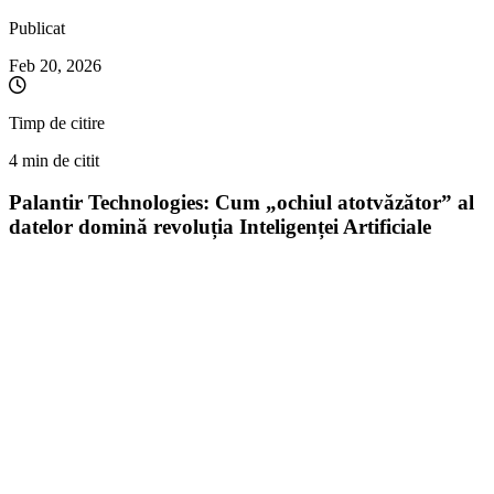
Publicat
Feb 20, 2026
Timp de citire
4 min de citit
Palantir Technologies: Cum „ochiul atotvăzător” al
datelor domină revoluția Inteligenței Artificiale
De la contracte secrete cu agențiile de spionaj la transformarea
companiilor din topul Fortune 500, Palantir a devenit unul
dintre cei mai fascinanți și polarizanți jucători din industria de
tech. Odată cu explozia inteligenței artificiale generative,
compania fondată de Peter Thiel și condusă de Alex Karp a
găsit catalizatorul perfect pentru a-și accelera creșterea.
Cunoscută multă vreme ca o entitate exclusivistă, care deservea în
principal Pentagonul și agențiile de informații (CIA, FBI), Palantir
Technologies traversează o perioadă de transformare radicală. Deși