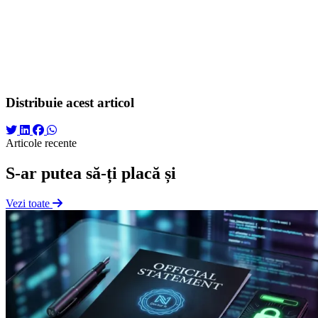
Palantir nu mai este doar „startup-ul secret al CIA”. Astăzi, este o
forță dominantă în ecosistemul global de Big Data și AI. Rămâne de
văzut cum va echilibra compania pe termen lung expansiunea sa
comercială agresivă cu loialitatea asumată față de interesele de
securitate națională, însă un lucru este cert: în era inteligenței
artificiale, cine controlează și înțelege datele, controlează viitorul.
Distribuie acest articol
Articole recente
S-ar putea să-ți placă și
Vezi toate