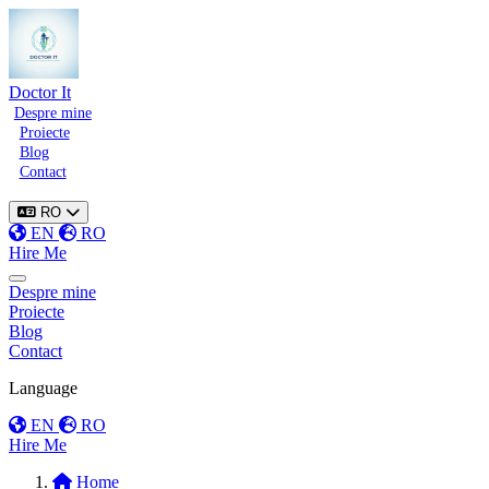
Doctor It
Despre mine
Proiecte
Blog
Contact
RO
EN
RO
Hire Me
Toggle menu
Despre mine
Proiecte
Blog
Contact
Language
EN
RO
Hire Me
Home