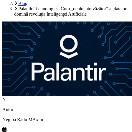
Blog
Palantir Technologies: Cum „ochiul atotvăzător” al datelor
domină revoluția Inteligenței Artificiale
N
Autor
Negiba Radu MAxim